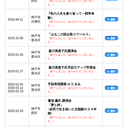
西区
（終了しました。ありがとうございまし
た。）
｢私の人生を振り返って～戦争体
神戸市
験｣
2018.08.11
兵庫区
（終了しました。ありがとうございまし
た。）
「はるこの読み取りワールド」
神戸市
2018.10.06
（終了しました。ありがとうございまし
垂水区
た。）
森川美恵子氏講演会
神戸市
2019.01.26
（終了しました。ありがとうございまし
垂水区
た。）
森川美恵子氏手話力アップ学習会
神戸市
2019.01.27
（終了しました。ありがとうございまし
垂水区
た。）
手話表現講座 in たるみ
2020.02.05
神戸市
2020.02.12
（終了しました。ありがとうございまし
垂水区
2020.02.19
た。）
蓮池 薫氏 講演会
「夢と絆」
神戸市
~必死で生き抜いた北朝鮮の２４年
2020.02.24
西区
間~
（終了しました。ありがとうございまし
た。）