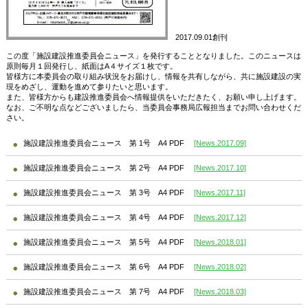
2017.09.01創刊
この度「施設建設推進委員会ニュース」を発行することとなりました。このニュースは
原則毎月１回発行し、紙面はA４サイズ１枚です。
皆様方に本委員会の取り組み状況をお届けし、情報を共有しながら、共に施設建設の実
現をめざし、運動を進めて参りたいと思います。
また、皆様方からも建設推進委員会へ情報提供をいただきたく、お願い申し上げます。
なお、ご不明な点などございましたら、当委員会事務局広報担当までお問い合わせくだ
さい。
施設建設推進委員会ニュース 第 1号 A4 PDF
[News.2017.09]
施設建設推進委員会ニュース 第 2号 A4 PDF
[News.2017.10]
施設建設推進委員会ニュース 第 3号 A4 PDF
[News.2017.11]
施設建設推進委員会ニュース 第 4号 A4 PDF
[News.2017.12]
施設建設推進委員会ニュース 第 5号 A4 PDF
[News.2018.01]
施設建設推進委員会ニュース 第 6号 A4 PDF
[News.2018.02]
施設建設推進委員会ニュース 第 7号 A4 PDF
[News.2018.03]