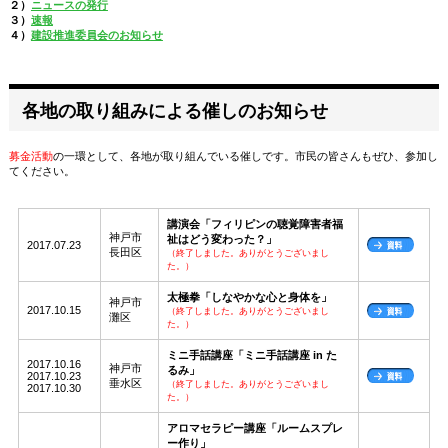
２）
ニュースの発行
３）
速報
４）
建設推進委員会のお知らせ
各地の取り組みによる催しのお知らせ
募金活動
の一環として、各地が取り組んでいる催しです。市民の皆さんもぜひ、参加し
てください。
講演会「フィリピンの聴覚障害者福
神戸市
祉はどう変わった？」
2017.07.23
長田区
（終了しました。ありがとうございまし
た。）
太極拳「しなやかな心と身体を」
神戸市
2017.10.15
（終了しました。ありがとうございまし
灘区
た。）
ミニ手話講座「ミニ手話講座 in た
2017.10.16
神戸市
るみ」
2017.10.23
垂水区
（終了しました。ありがとうございまし
2017.10.30
た。）
アロマセラピー講座「ルームスプレ
ー作り」