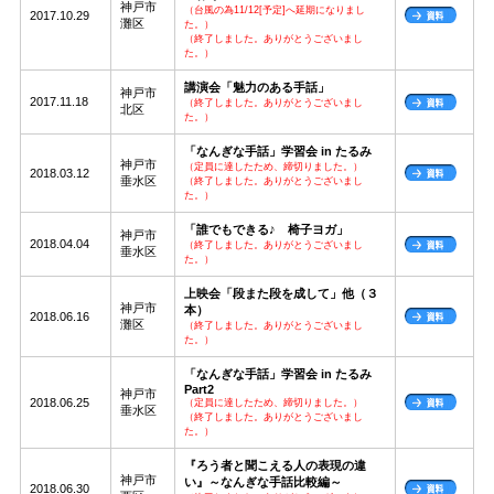
神戸市
（台風の為11/12[予定]へ延期になりまし
2017.10.29
灘区
た。）
（終了しました。ありがとうございまし
た。）
講演会「魅力のある手話」
神戸市
2017.11.18
（終了しました。ありがとうございまし
北区
た。）
「なんぎな手話」学習会 in たるみ
神戸市
（定員に達したため、締切りました。）
2018.03.12
垂水区
（終了しました。ありがとうございまし
た。）
「誰でもできる♪ 椅子ヨガ」
神戸市
2018.04.04
（終了しました。ありがとうございまし
垂水区
た。）
上映会「段また段を成して」他（３
神戸市
本）
2018.06.16
灘区
（終了しました。ありがとうございまし
た。）
「なんぎな手話」学習会 in たるみ
Part2
神戸市
2018.06.25
（定員に達したため、締切りました。）
垂水区
（終了しました。ありがとうございまし
た。）
『ろう者と聞こえる人の表現の違
神戸市
い』～なんぎな手話比較編～
2018.06.30